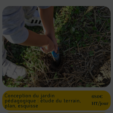
Conception du jardin
680€
pédagogique : étude du terrain,
HT/jour
plan, esquisse