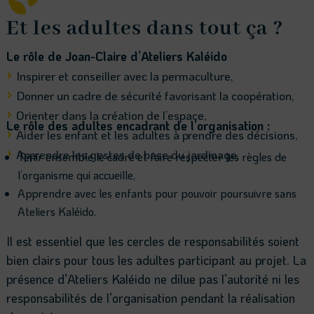
Et les adultes dans tout ça ?
Le rôle de Joan-Claire d’Ateliers Kaléido
Inspirer et conseiller avec la permaculture,

Donner un cadre de sécurité favorisant la coopération,

Orienter dans la création de l’espace,

Le rôle des adultes encadrant de l’organisation :
Aider les enfant et les adultes à prendre des décisions,

Apprendre les gestes de base du jardinage.
Tenir ensemble le cadre et faire respecter les règles de

l’organisme qui accueille,
Apprendre avec les enfants pour pouvoir poursuivre sans
Ateliers Kaléido.
Il est essentiel que les cercles de responsabilités soient
bien clairs pour tous les adultes participant au projet. La
présence d’Ateliers Kaléido ne dilue pas l’autorité ni les
responsabilités de l’organisation pendant la réalisation