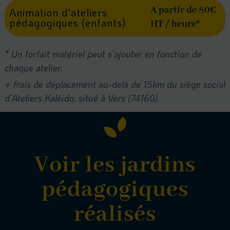
A partir de 80€
Animation d'ateliers
pédagogiques (enfants)
HT / heure*
* Un forfait matériel peut s’ajouter en fonction de
chaque atelier.
+ frais de déplacement au-delà de 15km du siège social
d’Ateliers Kaléido, situé à Vers (74160).
Voir les jardins
pédagogiques
réalisés