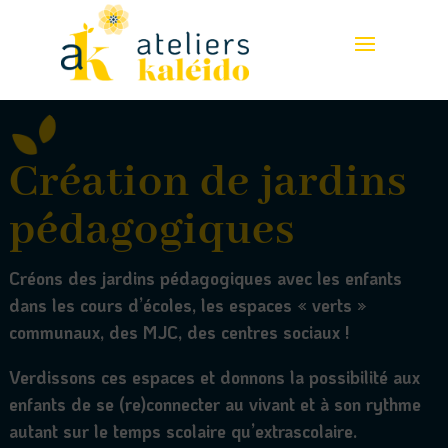
Création de jardins
pédagogiques
Créons des jardins pédagogiques avec les enfants
dans les cours d’écoles, les espaces « verts »
communaux, des MJC, des centres sociaux !
Verdissons ces espaces et donnons la possibilité aux
enfants de se (re)connecter au vivant et à son rythme
autant sur le temps scolaire qu’extrascolaire.