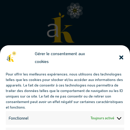
Gérer le consentement aux
cookies
Conjuguons jardins & permaculture
Pour offrir les meilleures expériences, nous utilisons des technologies
telles que les cookies pour stocker et/ou accéder aux informations des
Les prochains évènements
appareils. Le fait de consentir à ces technologies nous permettra de
traiter des données telles que le comportement de navigation ou les ID
Fresque des Jardins-Forêts : 17 juillet, 18h00

uniques sur ce site. Le fait de ne pas consentir ou de retirer son
Fresque des Jardins-Forêts : 19 août, 18h00

consentement peut avoir un effet négatif sur certaines caractéristiques
et fonctions.
Atelier haie multi-fonctions : 12 septembre, 9h30

Atelier boutures : 12 septembre, 14h30

Fonctionnel
Toujours activé
Nous contacter