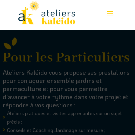
Pour les Particuliers
Ateliers Kaléido vous propose ses prestations
pour conjuguer ensemble jardins et
permaculture et pour vous permettre
d’avancer à votre rythme dans votre projet et
répondre à vos questions :
Ateliers pratiques et visites apprenantes sur un sujet

précis ;
Conseils et Coaching Jardinage sur mesure ;
