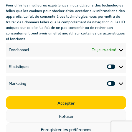
Conjuguons jardins & permaculture
Pour offrir les meilleures expériences, nous utilisons des technologies
telles que les cookies pour stocker et/ou accéder aux informations des
Les prochains évènements
appareils. Le fait de consentir à ces technologies nous permettra de
traiter des données telles que le comportement de navigation ou les ID
Fresque des Jardins-Forêts : 17 juillet, 18h00

uniques sur ce site. Le fait de ne pas consentir ou de retirer son
Fresque des Jardins-Forêts : 19 août, 18h00

consentement peut avoir un effet négatif sur certaines caractéristiques
et fonctions.
Atelier haie multi-fonctions : 12 septembre, 9h30

Atelier boutures : 12 septembre, 14h30

Fonctionnel
Toujours activé
Nous contacter

contact@ateliers-kaleido.fr
Statistiques
Statisti
07 69 01 28 42

Marketing
Market
Suivez-nous sur les réseaux sociaux
Accepter
Refuser
Tous droits réservés 2023 © Ateliers Kaléido | Conditions
Enregistrer les préférences
générales d’
utilisation
& de
vente
| Réalisation :
Bon Pied Bon