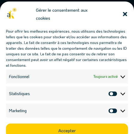
Gérer le consentement aux
cookies
Conjuguons jardins & permaculture
Pour offrir les meilleures expériences, nous utilisons des technologies
telles que les cookies pour stocker et/ou accéder aux informations des
Les prochains évènements
appareils. Le fait de consentir à ces technologies nous permettra de
traiter des données telles que le comportement de navigation ou les ID
Fresque des Jardins-Forêts : 17 juillet, 18h00

uniques sur ce site. Le fait de ne pas consentir ou de retirer son
Fresque des Jardins-Forêts : 19 août, 18h00

consentement peut avoir un effet négatif sur certaines caractéristiques
et fonctions.
Atelier haie multi-fonctions : 12 septembre, 9h30

Atelier boutures : 12 septembre, 14h30

Fonctionnel
Toujours activé
Nous contacter

contact@ateliers-kaleido.fr
Statistiques
Statisti
07 69 01 28 42

Marketing
Market
Suivez-nous sur les réseaux sociaux
Accepter