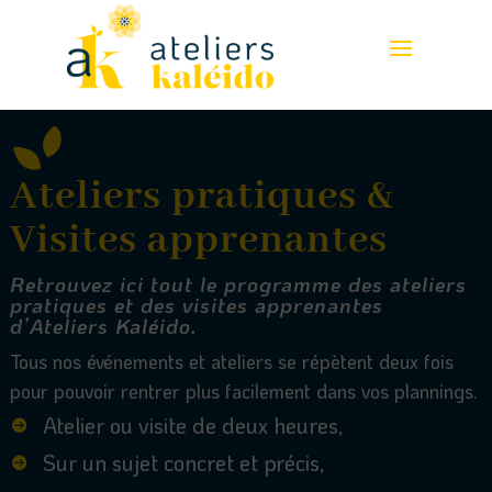
Ateliers pratiques &
Visites apprenantes
Retrouvez ici tout le programme des ateliers
pratiques et des visites apprenantes
d’Ateliers Kaléido.
Tous nos événements et ateliers se répètent deux fois
pour pouvoir rentrer plus facilement dans vos plannings.
Atelier ou visite de deux heures,

Sur un sujet concret et précis,
