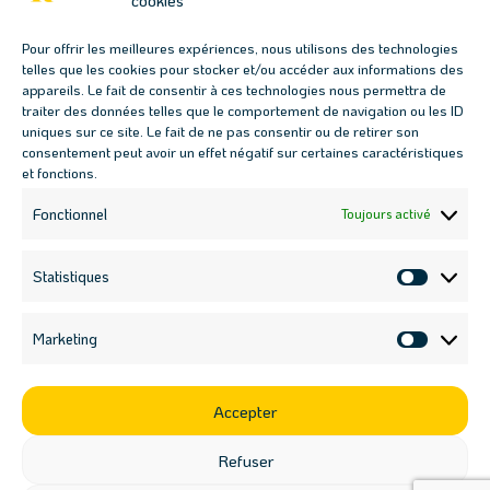
cookies
Conjuguons jardins & permaculture
Pour offrir les meilleures expériences, nous utilisons des technologies
telles que les cookies pour stocker et/ou accéder aux informations des
Les prochains évènements
appareils. Le fait de consentir à ces technologies nous permettra de
traiter des données telles que le comportement de navigation ou les ID
Fresque des Jardins-Forêts : 17 juillet, 18h00

uniques sur ce site. Le fait de ne pas consentir ou de retirer son
Fresque des Jardins-Forêts : 19 août, 18h00

consentement peut avoir un effet négatif sur certaines caractéristiques
et fonctions.
Atelier haie multi-fonctions : 12 septembre, 9h30

Atelier boutures : 12 septembre, 14h30

Fonctionnel
Toujours activé
Nous contacter

contact@ateliers-kaleido.fr
Statistiques
Statisti
07 69 01 28 42

Marketing
Market
Suivez-nous sur les réseaux sociaux
Accepter
Refuser
Tous droits réservés 2023 © Ateliers Kaléido | Conditions