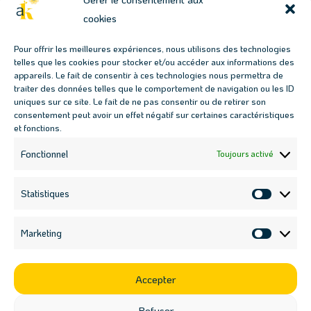
cookies
Conjuguons jardins & permaculture
Pour offrir les meilleures expériences, nous utilisons des technologies
telles que les cookies pour stocker et/ou accéder aux informations des
Les prochains évènements
appareils. Le fait de consentir à ces technologies nous permettra de
traiter des données telles que le comportement de navigation ou les ID
Fresque des Jardins-Forêts : 17 juillet, 18h00

uniques sur ce site. Le fait de ne pas consentir ou de retirer son
Fresque des Jardins-Forêts : 19 août, 18h00

consentement peut avoir un effet négatif sur certaines caractéristiques
et fonctions.
Atelier haie multi-fonctions : 12 septembre, 9h30

Atelier boutures : 12 septembre, 14h30

Fonctionnel
Toujours activé
Nous contacter

contact@ateliers-kaleido.fr
Statistiques
Statisti
07 69 01 28 42

Marketing
Market
Suivez-nous sur les réseaux sociaux
Accepter
Refuser