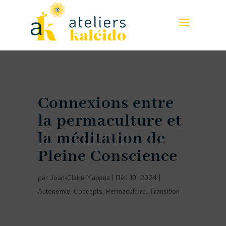
Connexions entre
la permaculture et
la méditation de
Pleine Conscience
par
Joan-Claire Mappus
|
Déc 10, 2024
|
Autonomie
,
Concepts
,
Permaculture
,
Transition