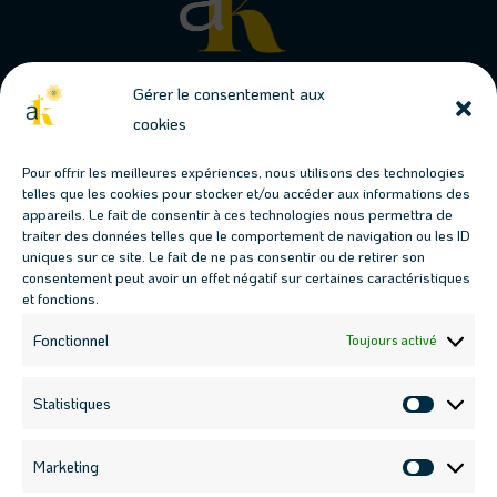
Gérer le consentement aux
cookies
Conjuguons jardins & permaculture
Pour offrir les meilleures expériences, nous utilisons des technologies
telles que les cookies pour stocker et/ou accéder aux informations des
Les prochains évènements
appareils. Le fait de consentir à ces technologies nous permettra de
traiter des données telles que le comportement de navigation ou les ID
Fresque des Jardins-Forêts : 17 juillet, 18h00

uniques sur ce site. Le fait de ne pas consentir ou de retirer son
Fresque des Jardins-Forêts : 19 août, 18h00

consentement peut avoir un effet négatif sur certaines caractéristiques
et fonctions.
Atelier haie multi-fonctions : 12 septembre, 9h30

Atelier boutures : 12 septembre, 14h30

Fonctionnel
Toujours activé
Nous contacter

contact@ateliers-kaleido.fr
Statistiques
Statisti
07 69 01 28 42

Marketing
Market