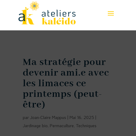
Ma stratégie pour
devenir ami.e avec
les limaces ce
printemps (peut-
être)
par
Joan-Claire Mappus
|
Mai 16, 2025
|
Jardinage bio
,
Permaculture
,
Techniques