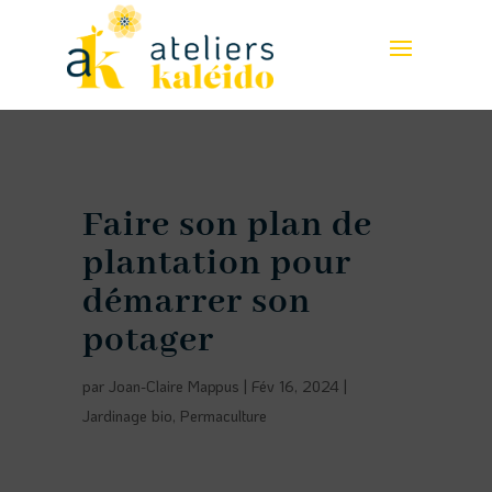
Faire son plan de
plantation pour
démarrer son
potager
par
Joan-Claire Mappus
|
Fév 16, 2024
|
Jardinage bio
,
Permaculture