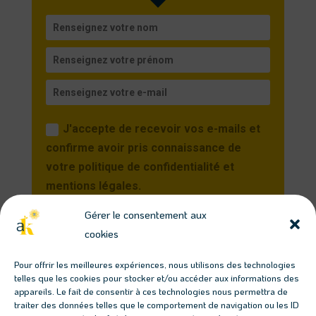
J'accepte de recevoir vos e-mails et
confirme avoir pris connaissance de
votre politique de confidentialité et
mentions légales.
Gérer le consentement aux
Je m'inscris
cookies
Vous pourrez vous désinscrire à tout moment en
Pour offrir les meilleures expériences, nous utilisons des technologies
cliquant sur le lien présent dans nos emails.
telles que les cookies pour stocker et/ou accéder aux informations des
appareils. Le fait de consentir à ces technologies nous permettra de
traiter des données telles que le comportement de navigation ou les ID