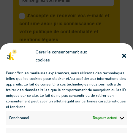
J'accepte de recevoir vos e-mails et
confirme avoir pris connaissance de
votre politique de confidentialité et
mentions légales.
Gérer le consentement aux
Je m'inscris
cookies
Vous pourrez vous désinscrire à tout moment en
Pour offrir les meilleures expériences, nous utilisons des technologies
cliquant sur le lien présent dans nos emails.
telles que les cookies pour stocker et/ou accéder aux informations des
appareils. Le fait de consentir à ces technologies nous permettra de
traiter des données telles que le comportement de navigation ou les ID
Télécharger les guides
uniques sur ce site. Le fait de ne pas consentir ou de retirer son
consentement peut avoir un effet négatif sur certaines caractéristiques
gratuits
et fonctions.
Fonctionnel
Toujours activé
Bien démarrer son potager en 6 étapes