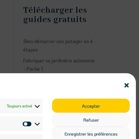
Télécharger les
guides gratuits
Bien démarrer son potager en 6
étapes
Fabriquer sa jardinière autonome
- Partie 1
Fabriquer sa jardinière autonome
- Partie 2
Suivez Ateliers
Accepter
Toujours activé
Kaléido sur les
réseaux
Refuser
Statistiques
Enregistrer les préférences