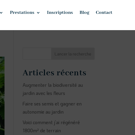
Prestations
Inscriptions
Blog
Contact
Lancer la recherche
Articles récents
Augmenter la biodiversité au
jardin avec les fleurs
Faire ses semis et gagner en
autonomie au jardin
Voici comment j’ai régénéré
1800m² de terrain