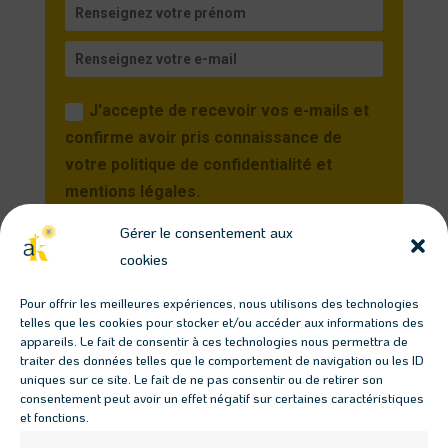
J'accepte de recevoir vos e-mails et
confirme avoir pris connaissance de
votre politique de confidentialité et
mentions légales.
Gérer le consentement aux
Je m'inscris
cookies
Vous pourrez vous désinscrire à tout moment en
Pour offrir les meilleures expériences, nous utilisons des technologies
cliquant sur le lien présent dans nos emails.
telles que les cookies pour stocker et/ou accéder aux informations des
appareils. Le fait de consentir à ces technologies nous permettra de
traiter des données telles que le comportement de navigation ou les ID
Télécharger les guides
uniques sur ce site. Le fait de ne pas consentir ou de retirer son
consentement peut avoir un effet négatif sur certaines caractéristiques
gratuits
et fonctions.