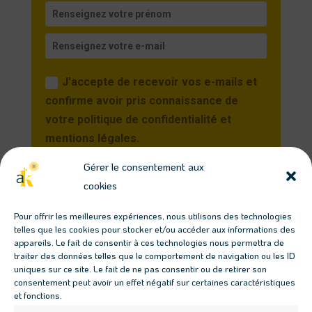
J'accepte de recevoir vos e-mails et
confirme avoir pris connaissance de
votre politique de confidentialité et
mentions légales.
Gérer le consentement aux
Je m'inscris
cookies
Vous pourrez vous désinscrire à tout moment en
Pour offrir les meilleures expériences, nous utilisons des technologies
cliquant sur le lien présent dans nos emails.
telles que les cookies pour stocker et/ou accéder aux informations des
appareils. Le fait de consentir à ces technologies nous permettra de
traiter des données telles que le comportement de navigation ou les ID
Télécharger les guides
uniques sur ce site. Le fait de ne pas consentir ou de retirer son
consentement peut avoir un effet négatif sur certaines caractéristiques
gratuits
et fonctions.