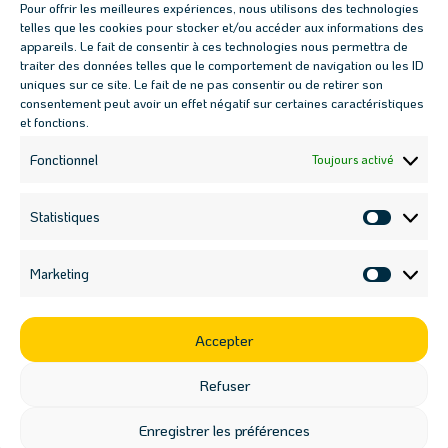
Pour offrir les meilleures expériences, nous utilisons des technologies
cliquant sur le lien présent dans nos emails.
telles que les cookies pour stocker et/ou accéder aux informations des
appareils. Le fait de consentir à ces technologies nous permettra de
traiter des données telles que le comportement de navigation ou les ID
Télécharger les guides
uniques sur ce site. Le fait de ne pas consentir ou de retirer son
consentement peut avoir un effet négatif sur certaines caractéristiques
gratuits
et fonctions.
Fonctionnel
Toujours activé
Bien démarrer son potager en 6 étapes
Statistiques
Fabriquer sa jardinière autonome - Partie 1
Statisti
Fabriquer sa jardinière autonome - Partie 2
Marketing
Market
Suivez Ateliers Kaléido sur les
réseaux
Accepter
Refuser
Compte instagram
Page linkedin
Facebook
Enregistrer les préférences