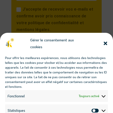
J'accepte de recevoir vos e-mails et
confirme avoir pris connaissance de
votre politique de confidentialité et
mentions légales.
Gérer le consentement aux
Je m'inscris
cookies
Vous pourrez vous désinscrire à tout moment en
Pour offrir les meilleures expériences, nous utilisons des technologies
cliquant sur le lien présent dans nos emails.
telles que les cookies pour stocker et/ou accéder aux informations des
appareils. Le fait de consentir à ces technologies nous permettra de
traiter des données telles que le comportement de navigation ou les ID
Télécharger les guides
uniques sur ce site. Le fait de ne pas consentir ou de retirer son
consentement peut avoir un effet négatif sur certaines caractéristiques
gratuits
et fonctions.
Fonctionnel
Toujours activé
Bien démarrer son potager en 6 étapes
Statistiques
Fabriquer sa jardinière autonome - Partie 1