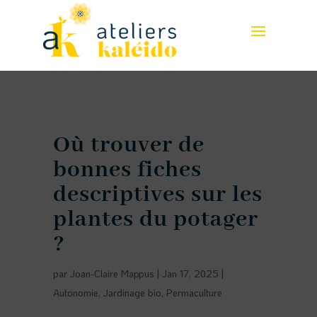
Où trouver de
bonnes fiches
descriptives sur les
plantes du potager
?
par
Joan-Claire Mappus
|
Jan 17, 2025
|
Autonomie
,
Jardinage bio
,
Permaculture