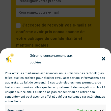
J'accepte de recevoir vos e-mails et
confirme avoir pris connaissance de
votre politique de confidentialité et
mentions légales.
Gérer le consentement aux
Je m'inscris
cookies
Vous pourrez vous désinscrire à tout moment en
Pour offrir les meilleures expériences, nous utilisons des technologies
cliquant sur le lien présent dans nos emails.
telles que les cookies pour stocker et/ou accéder aux informations des
appareils. Le fait de consentir à ces technologies nous permettra de
traiter des données telles que le comportement de navigation ou les ID
Télécharger les guides
uniques sur ce site. Le fait de ne pas consentir ou de retirer son
consentement peut avoir un effet négatif sur certaines caractéristiques
gratuits
et fonctions.
Fonctionnel
Toujours activé