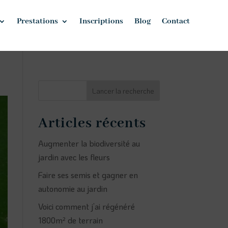
Prestations
Inscriptions
Blog
Contact
Lancer la recherche
Articles récents
Augmenter la biodiversité au
jardin avec les fleurs
Faire ses semis et gagner en
autonomie au jardin
Voici comment j’ai régénéré
1800m² de terrain