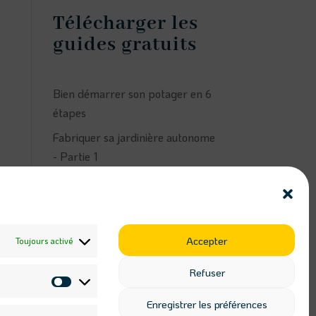
Télécharger les
guides gratuits
Bien démarrer son potager en 6
étapes
Fabriquer sa jardinière autonome
- Partie 1
Fabriquer sa jardinière autonome
- Partie 2
Suivez Ateliers
Accepter
Toujours activé
Kaléido sur les
réseaux
Refuser
Statistiques
Enregistrer les préférences