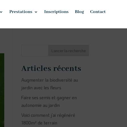
Prestations
Inscriptions
Blog
Contact
Lancer la recherche
Articles récents
Augmenter la biodiversité au
jardin avec les fleurs
Faire ses semis et gagner en
autonomie au jardin
Voici comment j’ai régénéré
1800m² de terrain